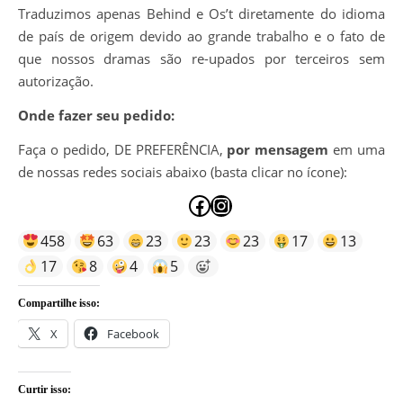
Traduzimos apenas Behind e Os’t diretamente do idioma
de país de origem devido ao grande trabalho e o fato de
que nossos dramas são re-upados por terceiros sem
autorização.
Onde fazer seu pedido:
Faça o pedido, DE PREFERÊNCIA,
por mensagem
em uma
de nossas redes sociais abaixo (basta clicar no ícone):
Facebook
Instagram
458
63
23
23
23
17
13
17
8
4
5
Compartilhe isso:
X
Facebook
Curtir isso: