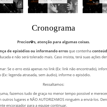
Cronograma
Precios💎s,
atenção para algumas coisas.
nça de episódios ou informando erros
que contenha
conteúd
ucada e não será tolerado mais. Caso insista, terá suas ações den
: Se o erro está apenas no link (Ex: link não encontrado), inf
o (Ex: legenda atrasada, sem áudio), informe o episódio.
Ressaltamos:
lguma, fazemos tudo de graça no menor tempo possível e merece
m outros lugares e NÃO AUTORIZAMOS ninguém a enviá-los. Den
te encorajador para a equipe continuar.