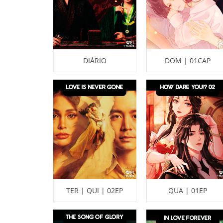
DIÁRIO
DOM | 01CAP
TER | QUI | 02EP
QUA | 01EP