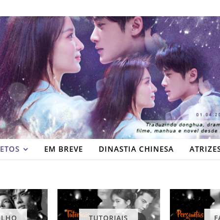
JETOS
EM BREVE
DINASTIA CHINESA
ATRIZE
ULHO
TUTORIAIS
F