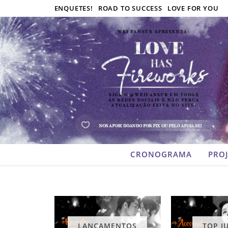
ENQUETES!
ROAD TO SUCCESS
LOVE FOR YOU
CRONOGRAMA
PRO
LANÇAMENTOS
TOP J