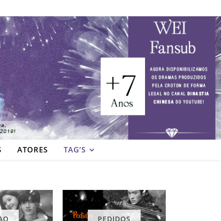
S
ATORES
TAG’S
AQ
PEDIDOS