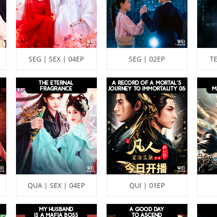
SEG | SEX | 04EP
SEG | 02EP
TE
QUA | SEX | 04EP
QUI | 01EP