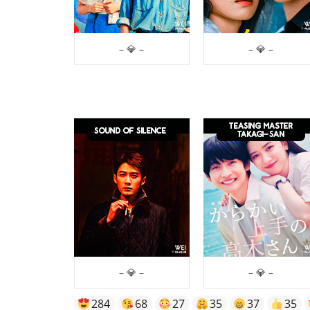
– 💎 –
– 💎 –
– 💎 –
– 💎 –
284
68
27
35
37
35