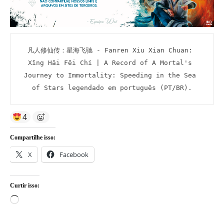
凡人修仙传：星海飞驰 - Fanren Xiu Xian Chuan: 
Xīng Hǎi Fēi Chí | A Record of A Mortal's 
Journey to Immortality: Speeding in the Sea 
of Stars legendado em português (PT/BR).
4
Compartilhe isso:
X
Facebook
Curtir isso:
Carregando...