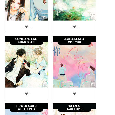
– 💎 –
– 💎 –
-💎-
-💎-