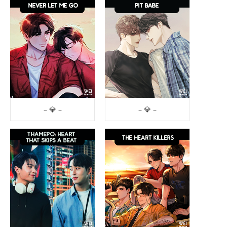
– 💎 –
– 💎 –