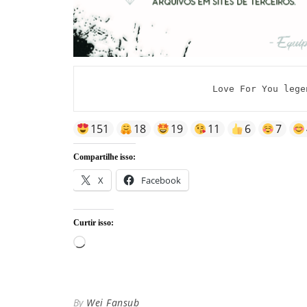
Love For You lege
151
18
19
11
6
7
Compartilhe isso:
X
Facebook
Curtir isso:
Carregando...
By
Wei Fansub