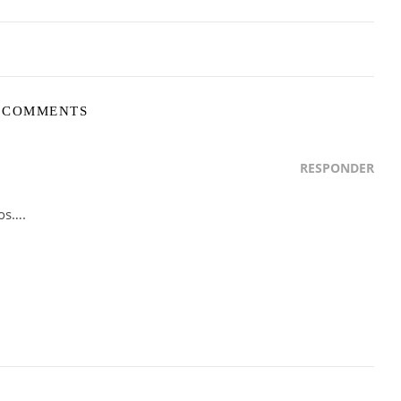
 COMMENTS
RESPONDER
os….