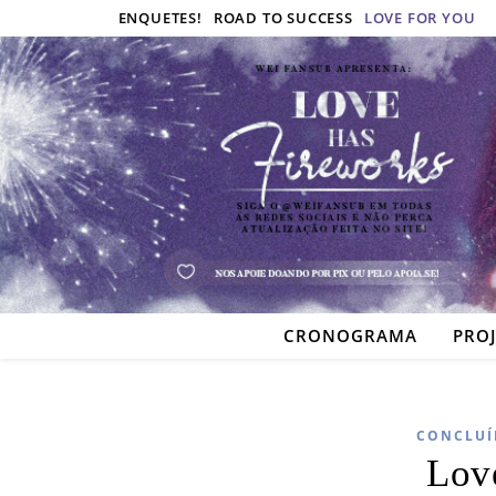
ENQUETES!
ROAD TO SUCCESS
LOVE FOR YOU
CRONOGRAMA
PRO
CONCLUÍ
Lov