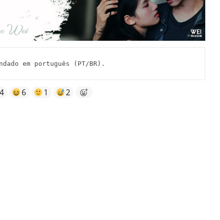
ndado em português (PT/BR).
4
6
1
2