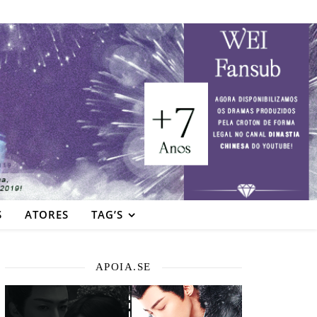
S
ATORES
TAG’S
APOIA.SE