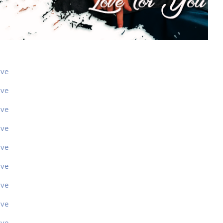
ive
ive
ive
ive
ive
ive
ive
ive
ive