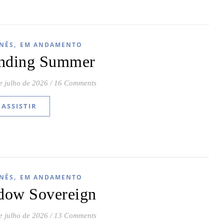
,
NÊS
EM ANDAMENTO
nding Summer
e julho de 2026
/
16 Comments
ASSISTIR
,
NÊS
EM ANDAMENTO
dow Sovereign
e julho de 2026
/
13 Comments