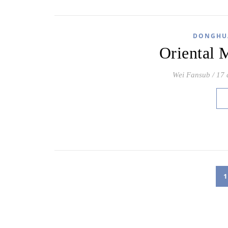
DONGHU
Oriental 
Wei Fansub
/
17 
1