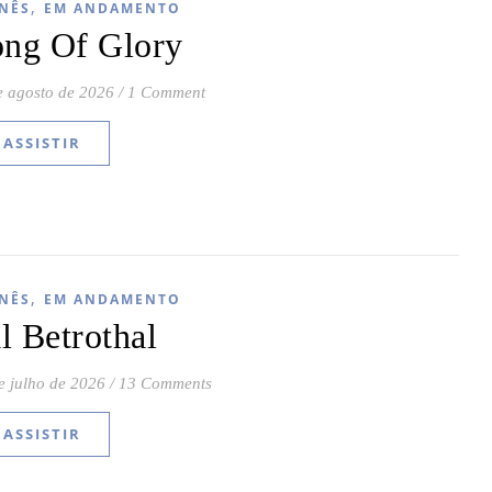
,
NÊS
EM ANDAMENTO
ong Of Glory
e agosto de 2026
/
1 Comment
ASSISTIR
,
NÊS
EM ANDAMENTO
l Betrothal
e julho de 2026
/
13 Comments
ASSISTIR