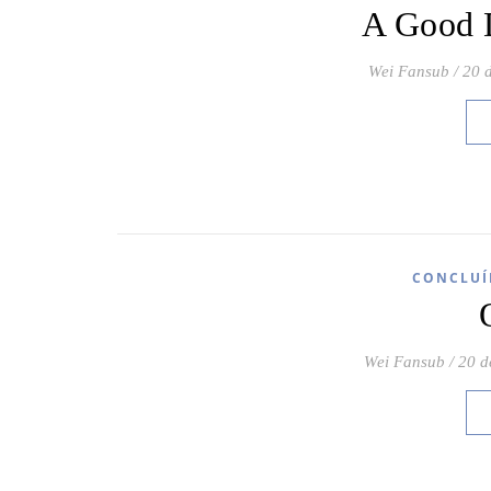
A Good 
Wei Fansub
/
20 
CONCLUÍ
Wei Fansub
/
20 d