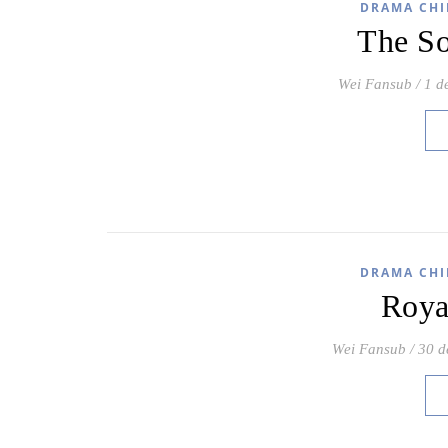
DRAMA CHI
The S
Wei Fansub
/
1 d
DRAMA CHI
Roya
Wei Fansub
/
30 d