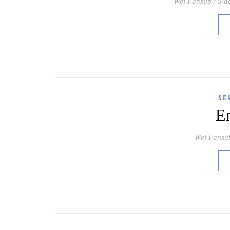
Wei Fansub
/
5 d
SE
E
Wei Fansu