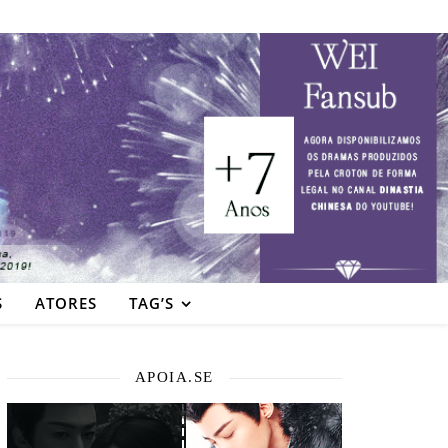
S
ATORES
TAG’S
APOIA.SE