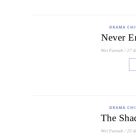
DRAMA CHI
Never E
Wei Fansub
/
27 d
DRAMA CHI
The Sha
Wei Fansub
/
25 d