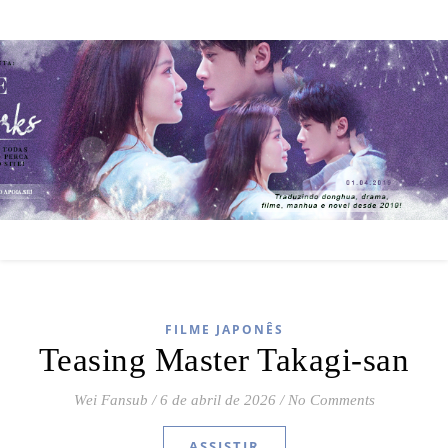
FILME JAPONÊS
Teasing Master Takagi-san
Wei Fansub
/
6 de abril de 2026
/
No Comments
ASSISTIR