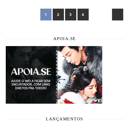
1
2
3
4
APOIA.SE
LANÇAMENTOS