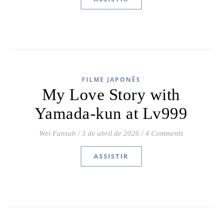
FILME JAPONÊS
My Love Story with
Yamada-kun at Lv999
Wei Fansub
/
3 de abril de 2026
/
4 Comments
ASSISTIR