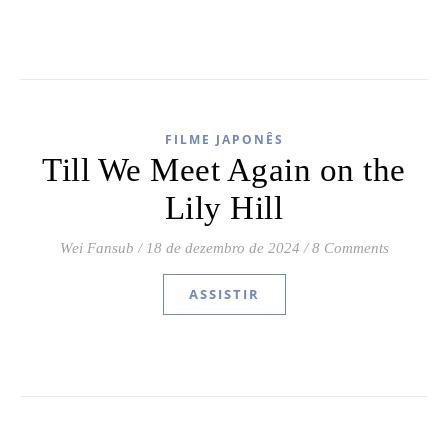
FILME JAPONÊS
Till We Meet Again on the
Lily Hill
Wei Fansub
/
18 de dezembro de 2024
/
8 Comments
ASSISTIR