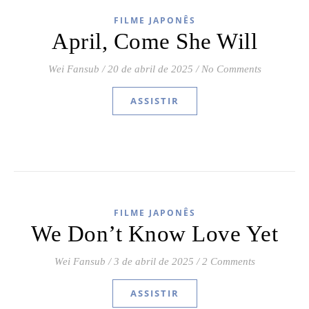
FILME JAPONÊS
April, Come She Will
Wei Fansub
/
20 de abril de 2025
/
No Comments
ASSISTIR
FILME JAPONÊS
We Don’t Know Love Yet
Wei Fansub
/
3 de abril de 2025
/
2 Comments
ASSISTIR