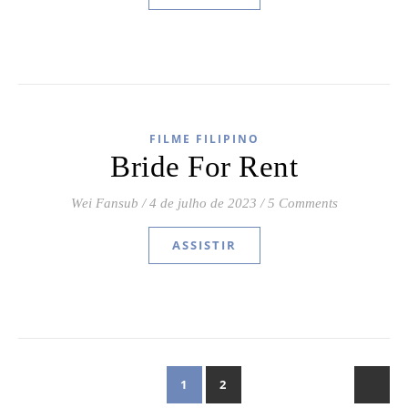
FILME FILIPINO
Bride For Rent
Wei Fansub
/
4 de julho de 2023
/
5 Comments
ASSISTIR
1
2