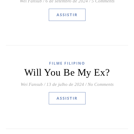
Wei Fansub
/
6 de setembro de 2024
/
5 Comments
ASSISTIR
FILME FILIPINO
Will You Be My Ex?
Wei Fansub
/
13 de julho de 2024
/
No Comments
ASSISTIR