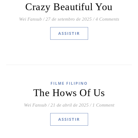
Crazy Beautiful You
Wei Fansub
/
27 de setembro de 2025
/
4 Comments
ASSISTIR
FILME FILIPINO
The Hows Of Us
Wei Fansub
/
21 de abril de 2025
/
1 Comment
ASSISTIR