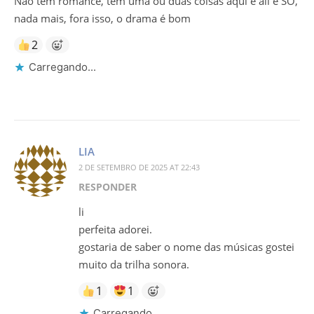
Não tem romance, tem uma ou duas coisas aqui e ali e SÓ,
nada mais, fora isso, o drama é bom
2
Carregando...
LIA
2 DE SETEMBRO DE 2025 AT 22:43
RESPONDER
li
perfeita adorei.
gostaria de saber o nome das músicas gostei
muito da trilha sonora.
1
1
Carregando...