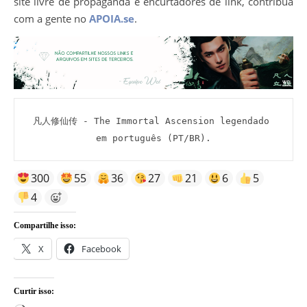
site livre de propaganda e encurtadores de link, contribua
com a gente no
APOIA.se
.
凡人修仙传 - The Immortal Ascension legendado 
em português (PT/BR).
300
55
36
27
21
6
5
4
Compartilhe isso:
X
Facebook
Curtir isso: