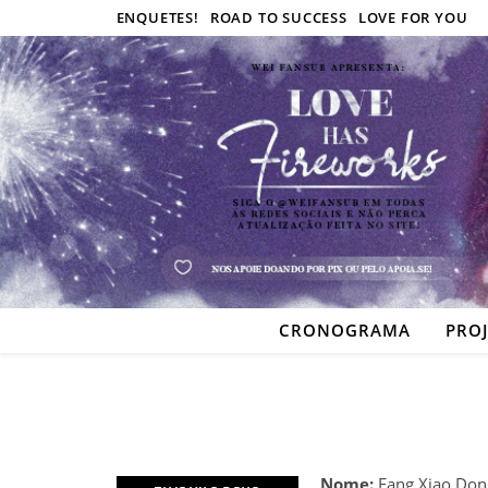
ENQUETES!
ROAD TO SUCCESS
LOVE FOR YOU
CRONOGRAMA
PRO
Nome:
Fang Xiao Do