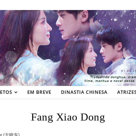
JETOS
EM BREVE
DINASTIA CHINESA
ATRIZE
Fang Xiao Dong
ng (方晓东)