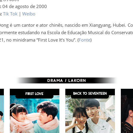
:
04 de agosto de 2000
:
Tik Tok
|
Weibo
Dong é um cantor e ator chinês, nascido em Xiangyang, Hubei. C
iormente estudando na Escola de Educação Musical do Conservat
1, no minidrama “First Love It’s You”. (
Fonte
)