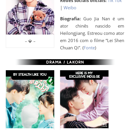
Redes sociais oficiais:
Tik Tok
|
Weibo
Biografia:
Guo Jia Nan é um
ator chinês nascido em
Heilongjiang. Estreou como ator
em 2016 com o filme “Lei Shen
– 💎 –
Chuan Qi”. (
Fonte
)