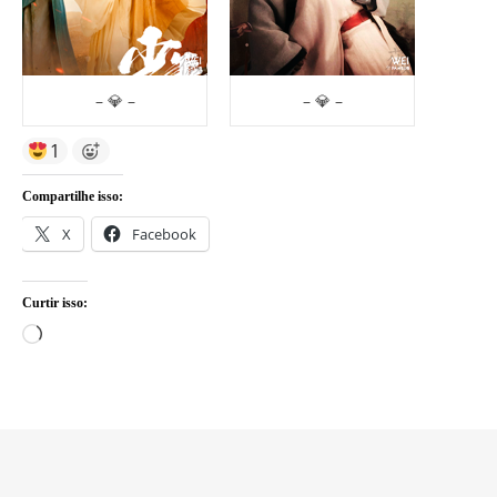
– 💎 –
– 💎 –
1
Compartilhe isso:
X
Facebook
Curtir isso:
Carregando...