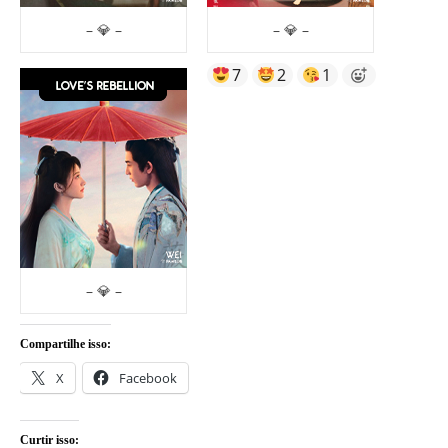
– 💎 –
– 💎 –
7
2
1
– 💎 –
Compartilhe isso:
X
Facebook
Curtir isso: