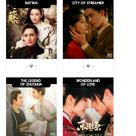
– 💎 –
– 💎 –