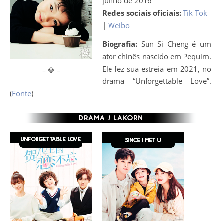
junho de 2016
Redes sociais oficiais:
Tik Tok
|
Weibo
Biografia:
Sun Si Cheng é um
ator chinês nascido em Pequim.
Ele fez sua estreia em 2021, no
– 💎 –
drama “Unforgettable Love”.
(
Fonte
)