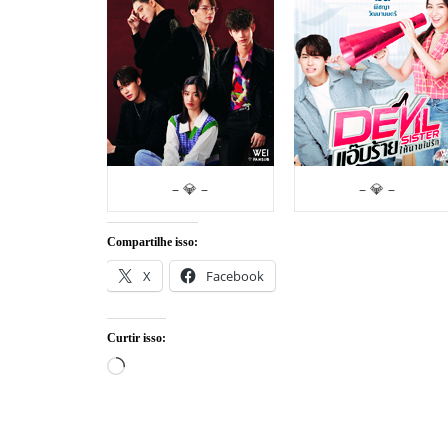
– 💎 –
– 💎 –
Compartilhe isso:
X
Facebook
Curtir isso:
Carregando...