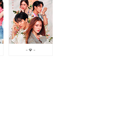
– 💎 –