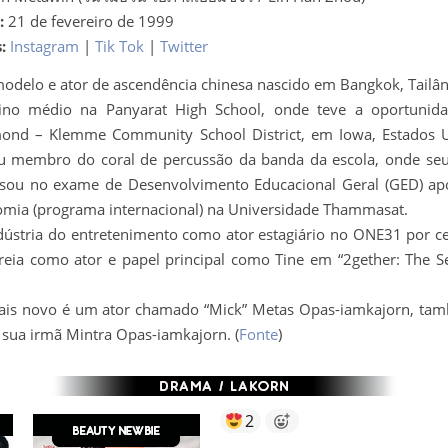
:
21 de fevereiro de 1999
:
Instagram
|
Tik Tok
|
Twitter
odelo e ator de ascendência chinesa nascido em Bangkok, Tailân
ino médio na Panyarat High School, onde teve a oportunid
mond – Klemme Community School District, em Iowa, Estados 
u membro do coral de percussão da banda da escola, onde seu g
u no exame de Desenvolvimento Educacional Geral (GED) após
mia (programa internacional) na Universidade Thammasat.
dústria do entretenimento como ator estagiário no ONE31 por c
eia como ator e papel principal como Tine em “2gether: The Ser
o mais novo é um ator chamado “Mick” Metas Opas-iamkajorn,
m sua irmã Mintra Opas-iamkajorn. (
Fonte
)
2