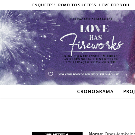
ENQUETES!
ROAD TO SUCCESS
LOVE FOR YOU
CRONOGRAMA
PRO
Nome:
Opas-iamkajorn