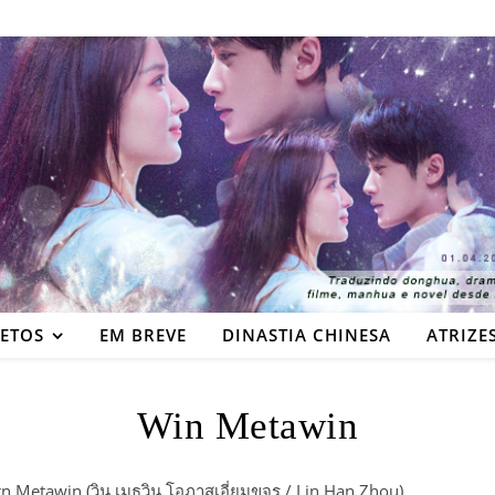
JETOS
EM BREVE
DINASTIA CHINESA
ATRIZE
Win Metawin
 Metawin (วิน เมธวิน โอภาสเอี่ยมขจร / Lin Han Zhou)