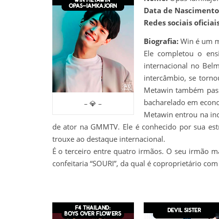
Data de Nascimento
Redes sociais oficiais
Biografia:
Win é um m
Ele completou o ens
internacional no Bel
intercâmbio, se torno
Metawin também passo
bacharelado em econo
– 💎 –
Metawin entrou na in
de ator na GMMTV. Ele é conhecido por sua estr
trouxe ao destaque internacional.
É o terceiro entre quatro irmãos. O seu irmã
confeitaria “SOURI”, da qual é coproprietário co