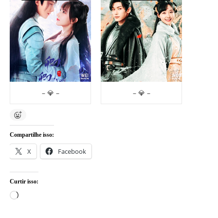
– 💎 –
– 💎 –
Compartilhe isso:
X
Facebook
Curtir isso:
Carregando...