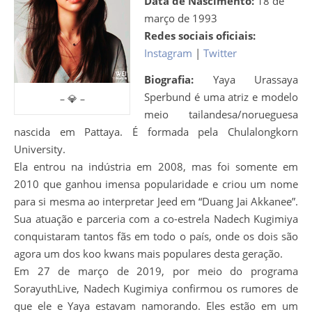
Data de Nascimento:
18 de
março de 1993
Redes sociais oficiais:
Instagram
|
Twitter
Biografia:
Yaya Urassaya
Sperbund é uma atriz e modelo
– 💎 –
meio tailandesa/norueguesa
nascida em Pattaya. É formada pela Chulalongkorn
University.
Ela entrou na indústria em 2008, mas foi somente em
2010 que ganhou imensa popularidade e criou um nome
para si mesma ao interpretar Jeed em “Duang Jai Akkanee”.
Sua atuação e parceria com a co-estrela Nadech Kugimiya
conquistaram tantos fãs em todo o país, onde os dois são
agora um dos koo kwans mais populares desta geração.
Em 27 de março de 2019, por meio do programa
SorayuthLive, Nadech Kugimiya confirmou os rumores de
que ele e Yaya estavam namorando. Eles estão em um