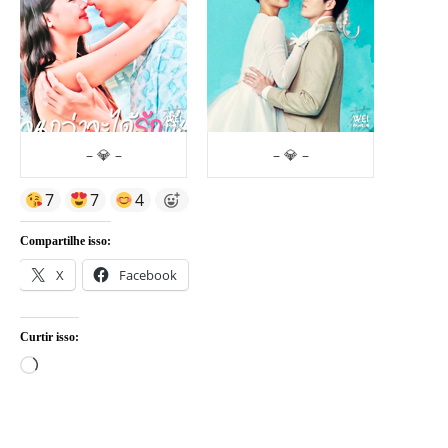
– 💎 –
– 💎 –
7
7
4
Compartilhe isso:
X
Facebook
Curtir isso:
Carregando...