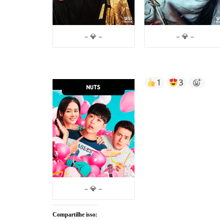
– 💎 –
– 💎 –
1
3
– 💎 –
Compartilhe isso: