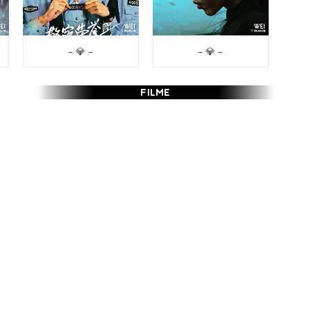
– 💎 –
– 💎 –