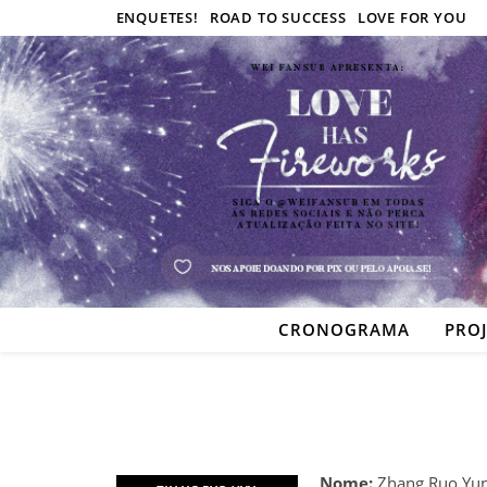
ENQUETES!
ROAD TO SUCCESS
LOVE FOR YOU
CRONOGRAMA
PRO
Nome:
Zhang Ruo Yu