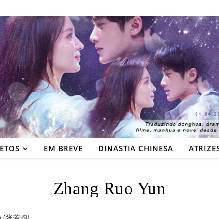
JETOS
EM BREVE
DINASTIA CHINESA
ATRIZE
Zhang Ruo Yun
n (张若昀)