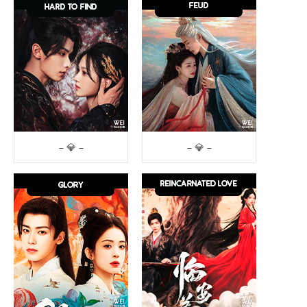
– 💎 –
– 💎 –