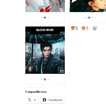
– 💎 –
– 💎 –
5
1
– 💎 –
Compartilhe isso:
X
Facebook