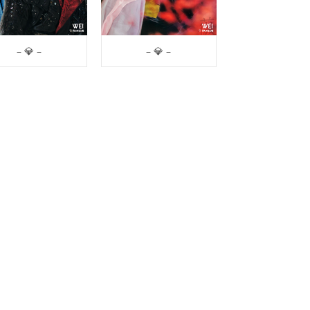
– 💎 –
– 💎 –