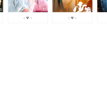
– 💎 –
– 💎 –