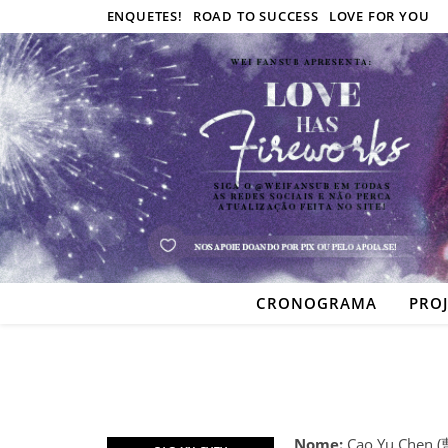
ENQUETES!
ROAD TO SUCCESS
LOVE FOR YOU
CRONOGRAMA
PRO
Nome:
Cao Yu Chen 