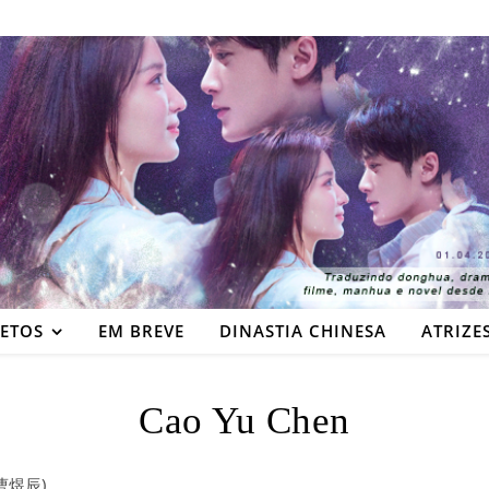
JETOS
EM BREVE
DINASTIA CHINESA
ATRIZE
Cao Yu Chen
(曹煜辰)