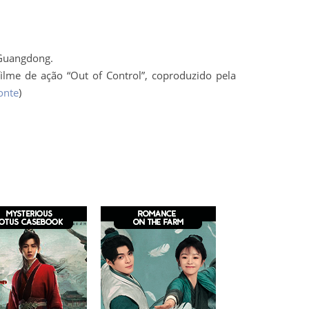
 Guangdong.
lme de ação “Out of Control”, coproduzido pela
onte
)