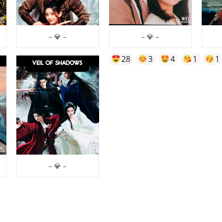
– 💎 –
– 💎 –
28
3
4
1
1
– 💎 –