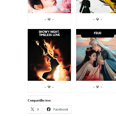
– 💎 –
– 💎 –
– 💎 –
– 💎 –
Compartilhe isso:
X
Facebook