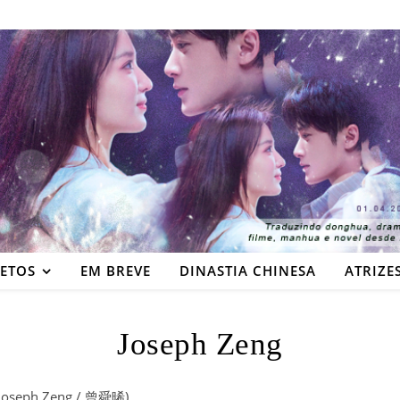
JETOS
EM BREVE
DINASTIA CHINESA
ATRIZE
Joseph Zeng
(Joseph Zeng / 曾舜晞)