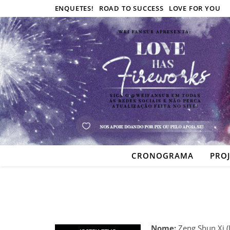
ENQUETES!
ROAD TO SUCCESS
LOVE FOR YOU
CRONOGRAMA
PRO
Nome:
Zeng Shun Xi 