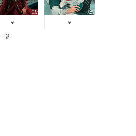
– 💎 –
– 💎 –