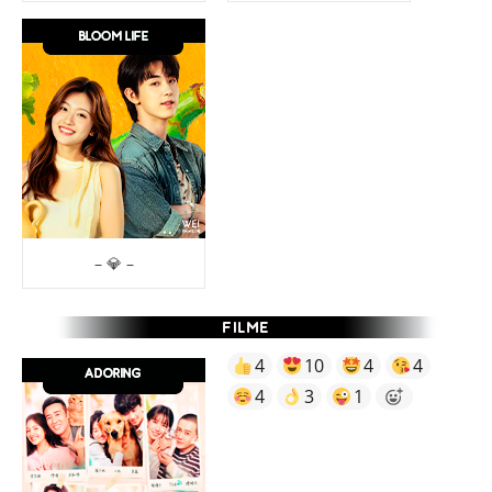
– 💎 –
4
10
4
4
4
3
1