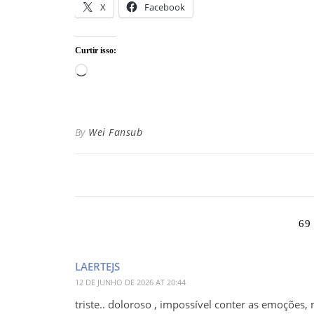
X
Facebook
Curtir isso:
Carregando...
By
Wei Fansub
69
LAERTEJS
12 DE JUNHO DE 2026 AT 20:44
triste.. doloroso , impossível conter as emoções