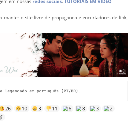
agem em nossas
redes sociais
.
TUTORIAIS EM VÍDEO
a manter o site livre de propaganda e encurtadores de link,
 legendado em português (PT/BR).
26
10
3
11
6
8
3
2