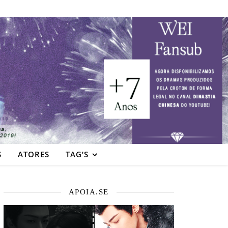
S
ATORES
TAG’S
APOIA.SE