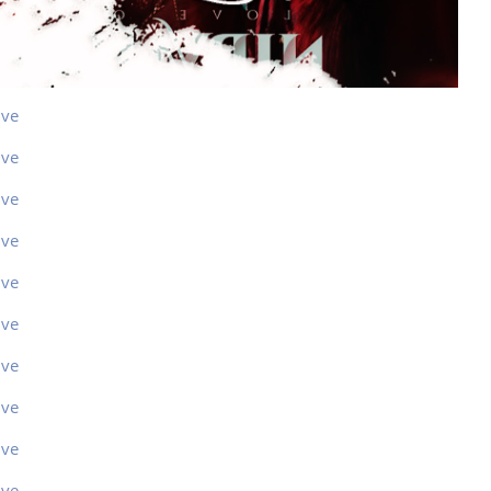
ive
ive
ive
ive
ive
ive
ive
ive
ive
ive