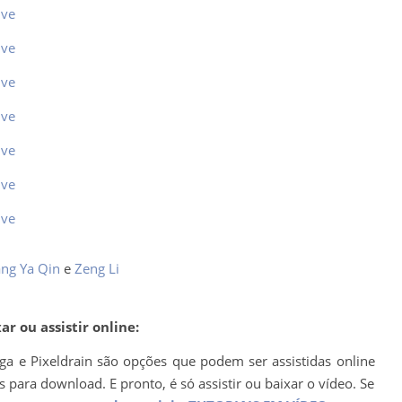
ive
ive
ive
ive
ive
ive
ive
ng Ya Qin
e
Zeng Li
r ou assistir online:
ega e Pixeldrain são opções que podem ser assistidas online
para download. E pronto, é só assistir ou baixar o vídeo. Se