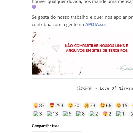
houver qualquer dúvida, nos mande uma mens
Se gosta do nosso trabalho e quer nos apoiar pr
contribua com a gente no
APOIA.se
.
流水迢迢 - Love Of Nirvana
83
253
30
33
66
15
3
13
6
8
2
2
1
Compartilhe isso: