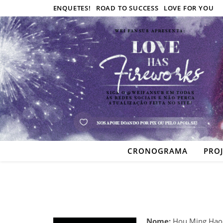
ENQUETES!
ROAD TO SUCCESS
LOVE FOR YOU
CRONOGRAMA
PRO
Nome:
Hou Ming Hao 