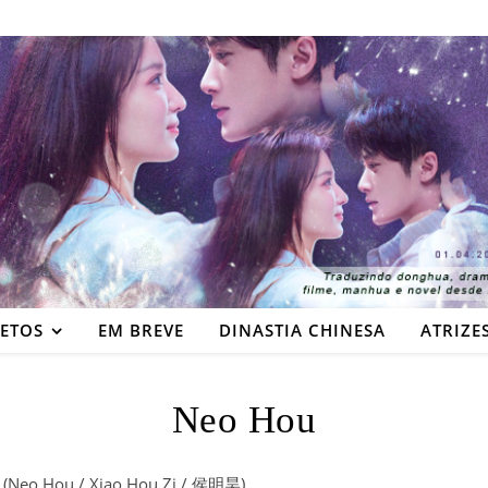
JETOS
EM BREVE
DINASTIA CHINESA
ATRIZE
Neo Hou
(Neo Hou / Xiao Hou Zi / 侯明昊)