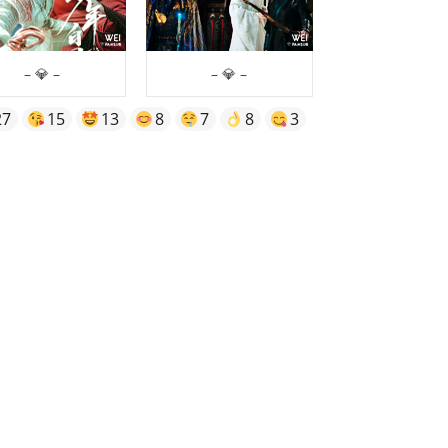
– 💎 –
– 💎 –
27
15
13
8
7
8
3