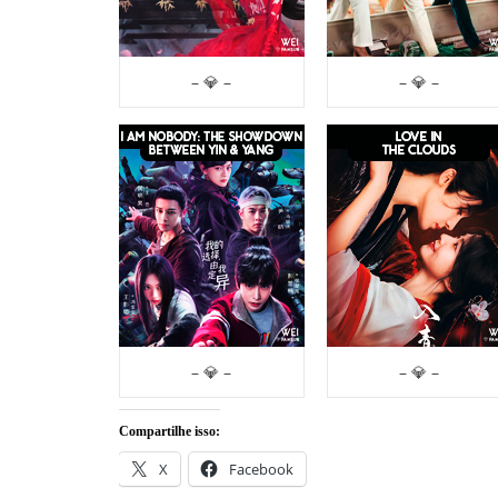
– 💎 –
– 💎 –
– 💎 –
– 💎 –
Compartilhe isso:
X
Facebook