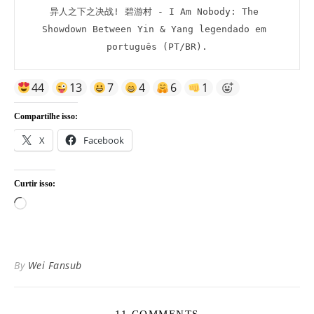
异人之下之决战! 碧游村 - I Am Nobody: The 
Showdown Between Yin & Yang legendado em 
português (PT/BR).
44
13
7
4
6
1
Compartilhe isso:
X
Facebook
Curtir isso:
Carregando...
By
Wei Fansub
11 COMMENTS