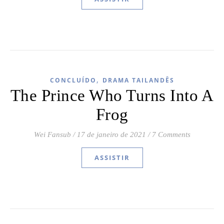
,
CONCLUÍDO
DRAMA TAILANDÊS
The Prince Who Turns Into A
Frog
Wei Fansub
/
17 de janeiro de 2021
/
7 Comments
ASSISTIR