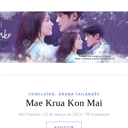
,
CONCLUÍDO
DRAMA TAILANDÊS
Mae Krua Kon Mai
Wei Fansub
/
22 de março de 2021
/
78 Comments
ASSISTIR