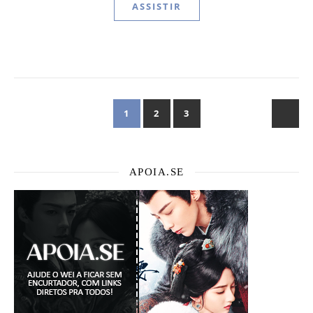
ASSISTIR
1
2
3
APOIA.SE