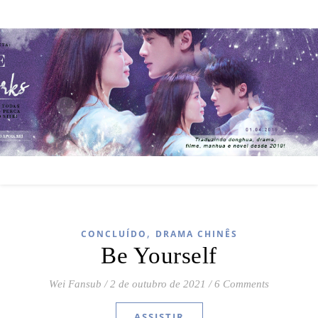
,
CONCLUÍDO
DRAMA CHINÊS
Be Yourself
Wei Fansub
/
2 de outubro de 2021
/
6 Comments
ASSISTIR