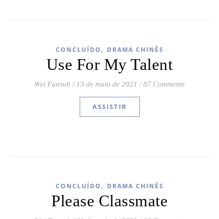
,
CONCLUÍDO
DRAMA CHINÊS
Use For My Talent
Wei Fansub
/
13 de maio de 2021
/
87 Comments
ASSISTIR
,
CONCLUÍDO
DRAMA CHINÊS
Please Classmate