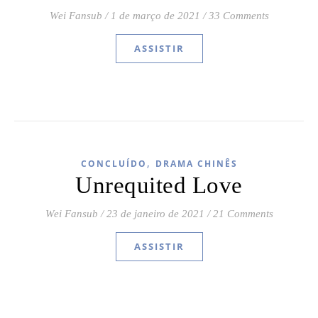
Wei Fansub
/
1 de março de 2021
/
33 Comments
ASSISTIR
,
CONCLUÍDO
DRAMA CHINÊS
Unrequited Love
Wei Fansub
/
23 de janeiro de 2021
/
21 Comments
ASSISTIR