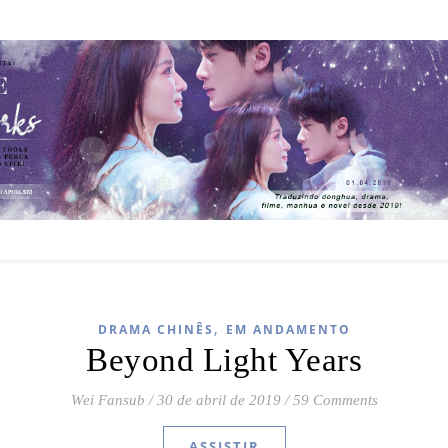
,
DRAMA CHINÊS
EM ANDAMENTO
Beyond Light Years
Wei Fansub
/
30 de abril de 2019
/
59 Comments
ASSISTIR