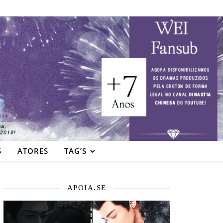
S
ATORES
TAG’S
APOIA.SE