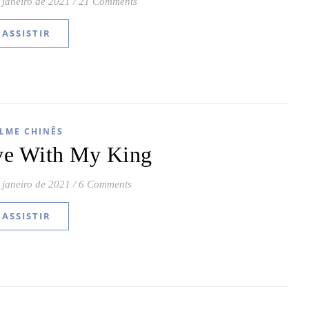
 janeiro de 2021
/
21 Comments
ASSISTIR
ILME CHINÊS
ove With My King
 janeiro de 2021
/
6 Comments
ASSISTIR