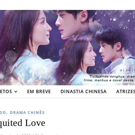
JETOS
EM BREVE
DINASTIA CHINESA
ATRIZE
,
DO
DRAMA CHINÊS
quited Love