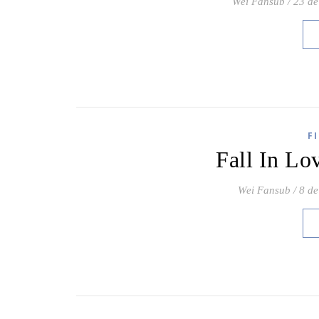
Wei Fansub
/
23 de
F
Fall In L
Wei Fansub
/
8 de