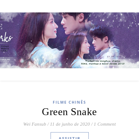
FILME CHINÊS
Green Snake
Wei Fansub
/
11 de junho de 2020
/
1 Comment
ASSISTIR