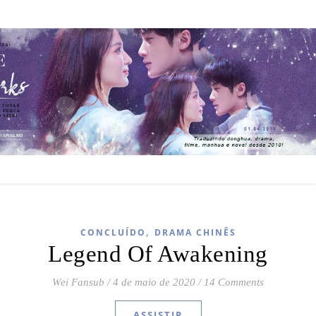
,
CONCLUÍDO
DRAMA CHINÊS
Legend Of Awakening
Wei Fansub
/
4 de maio de 2020
/
14 Comments
ASSISTIR