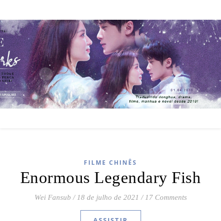
FILME CHINÊS
Enormous Legendary Fish
Wei Fansub
/
18 de julho de 2021
/
17 Comments
ASSISTIR