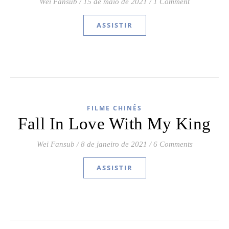
Wei Fansub
/
15 de maio de 2021
/
1 Comment
ASSISTIR
FILME CHINÊS
Fall In Love With My King
Wei Fansub
/
8 de janeiro de 2021
/
6 Comments
ASSISTIR