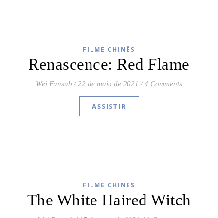
FILME CHINÊS
Renascence: Red Flame
Wei Fansub
/
22 de maio de 2021
/
4 Comments
ASSISTIR
FILME CHINÊS
The White Haired Witch