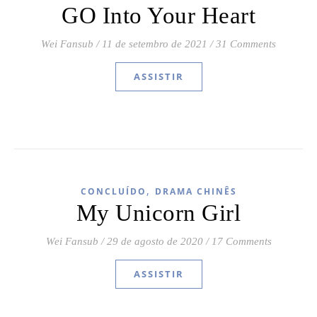
GO Into Your Heart
Wei Fansub
/
11 de setembro de 2021
/
31 Comments
ASSISTIR
,
CONCLUÍDO
DRAMA CHINÊS
My Unicorn Girl
Wei Fansub
/
29 de agosto de 2020
/
17 Comments
ASSISTIR