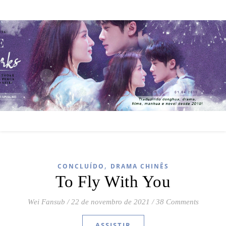
,
CONCLUÍDO
DRAMA CHINÊS
To Fly With You
Wei Fansub
/
22 de novembro de 2021
/
38 Comments
ASSISTIR