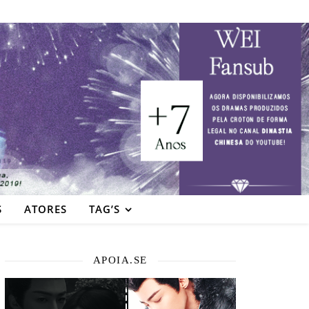
S
ATORES
TAG’S
APOIA.SE