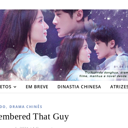
JETOS
EM BREVE
DINASTIA CHINESA
ATRIZE
,
DO
DRAMA CHINÊS
embered That Guy