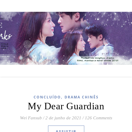
,
CONCLUÍDO
DRAMA CHINÊS
My Dear Guardian
Wei Fansub
/
2 de junho de 2021
/
126 Comments
ASSISTIR