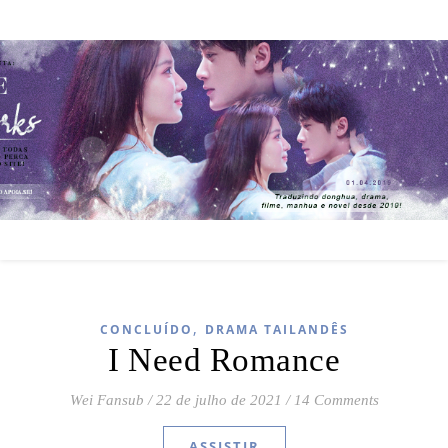
,
CONCLUÍDO
DRAMA TAILANDÊS
I Need Romance
Wei Fansub
/
22 de julho de 2021
/
14 Comments
ASSISTIR