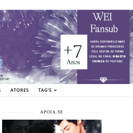
S
ATORES
TAG’S
APOIA.SE