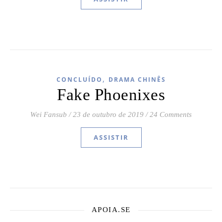
,
CONCLUÍDO
DRAMA CHINÊS
Fake Phoenixes
Wei Fansub
/
23 de outubro de 2019
/
24 Comments
ASSISTIR
APOIA.SE