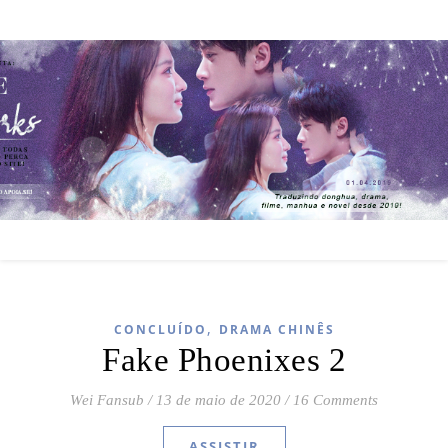
,
CONCLUÍDO
DRAMA CHINÊS
Fake Phoenixes 2
Wei Fansub
/
13 de maio de 2020
/
16 Comments
ASSISTIR