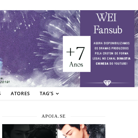
S
ATORES
TAG’S
APOIA.SE