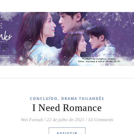
,
CONCLUÍDO
DRAMA TAILANDÊS
I Need Romance
Wei Fansub
/
22 de julho de 2021
/
14 Comments
ASSISTIR