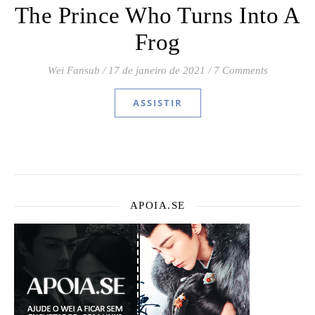
The Prince Who Turns Into A
Frog
Wei Fansub
/
17 de janeiro de 2021
/
7 Comments
ASSISTIR
APOIA.SE