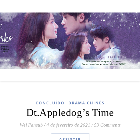
,
CONCLUÍDO
DRAMA CHINÊS
Dt.Appledog’s Time
Wei Fansub
/
4 de fevereiro de 2021
/
53 Comments
ASSISTIR