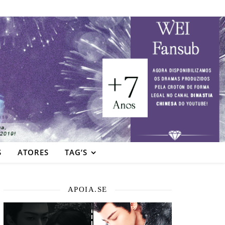
S
ATORES
TAG’S
APOIA.SE