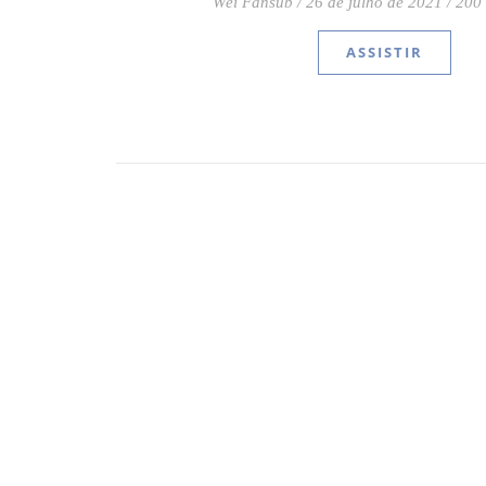
Wei Fansub
/
26 de julho de 2021
/
200
ASSISTIR