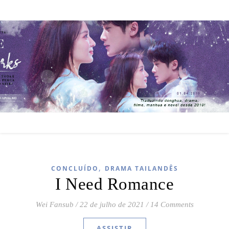
,
CONCLUÍDO
DRAMA TAILANDÊS
I Need Romance
Wei Fansub
/
22 de julho de 2021
/
14 Comments
ASSISTIR