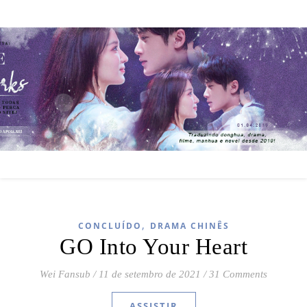
,
CONCLUÍDO
DRAMA CHINÊS
GO Into Your Heart
Wei Fansub
/
11 de setembro de 2021
/
31 Comments
ASSISTIR