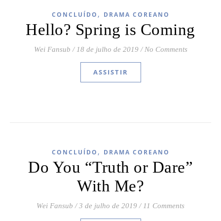
,
CONCLUÍDO
DRAMA COREANO
Hello? Spring is Coming
Wei Fansub
/
18 de julho de 2019
/
No Comments
ASSISTIR
,
CONCLUÍDO
DRAMA COREANO
Do You “Truth or Dare”
With Me?
Wei Fansub
/
3 de julho de 2019
/
11 Comments