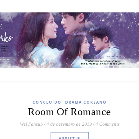
,
CONCLUÍDO
DRAMA COREANO
Room Of Romance
Wei Fansub
/
4 de dezembro de 2019
/
4 Comments
ASSISTIR