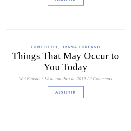
,
CONCLUÍDO
DRAMA COREANO
Things That May Occur to
You Today
Wei Fansub
/
14 de outubro de 2019
/
2 Comments
ASSISTIR