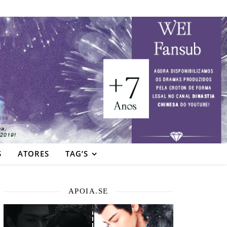
S
ATORES
TAG’S
APOIA.SE