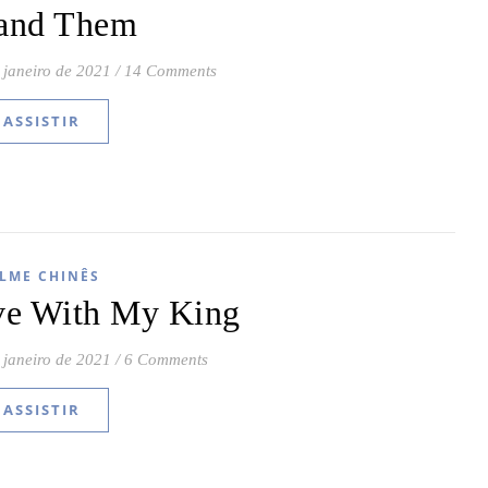
and Them
 janeiro de 2021
/
14 Comments
ASSISTIR
ILME CHINÊS
ove With My King
 janeiro de 2021
/
6 Comments
ASSISTIR