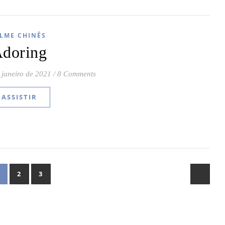
ILME CHINÊS
doring
 janeiro de 2021
/
8 Comments
ASSISTIR
2
3