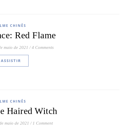
ILME CHINÊS
nce: Red Flame
de maio de 2021
/
4 Comments
ASSISTIR
ILME CHINÊS
e Haired Witch
de maio de 2021
/
1 Comment