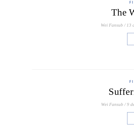
F
The W
Wei Fansub
/
13 
F
Suffe
Wei Fansub
/
9 d