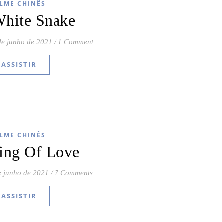
ILME CHINÊS
hite Snake
de junho de 2021
/
1 Comment
ASSISTIR
ILME CHINÊS
ring Of Love
e junho de 2021
/
7 Comments
ASSISTIR