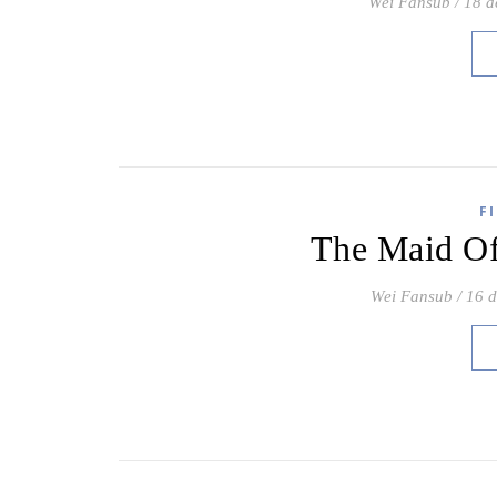
Wei Fansub
/
18 d
F
The Maid Of
Wei Fansub
/
16 d