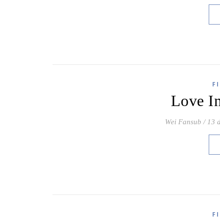
F
Love I
Wei Fansub
/
13 
F