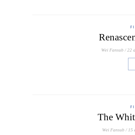
F
Renasce
Wei Fansub
/
22 
F
The Whit
Wei Fansub
/
15 