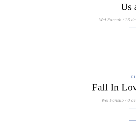
Us 
Wei Fansub
/
26 de
F
Fall In L
Wei Fansub
/
8 de