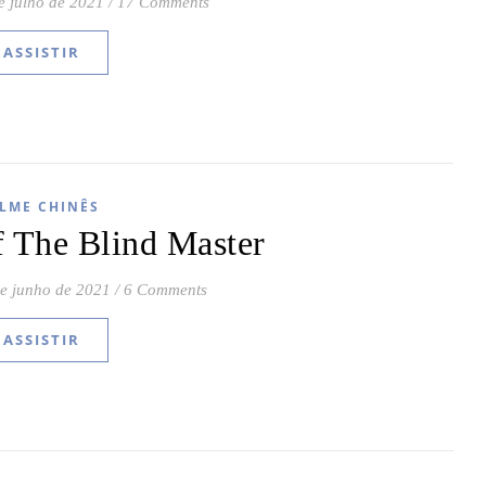
e julho de 2021
/
17 Comments
ASSISTIR
ILME CHINÊS
 The Blind Master
e junho de 2021
/
6 Comments
ASSISTIR