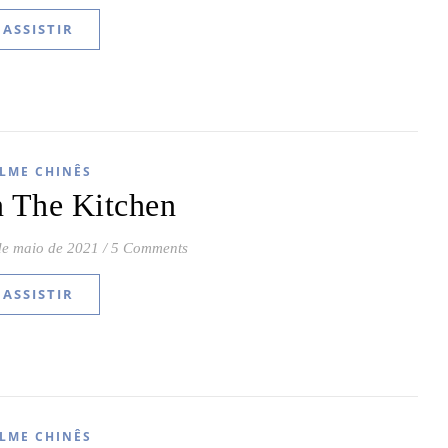
ASSISTIR
ILME CHINÊS
n The Kitchen
de maio de 2021
/
5 Comments
ASSISTIR
ILME CHINÊS