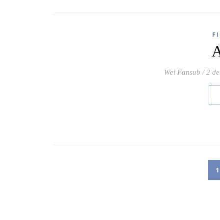
F
A
Wei Fansub
/
2 de
1