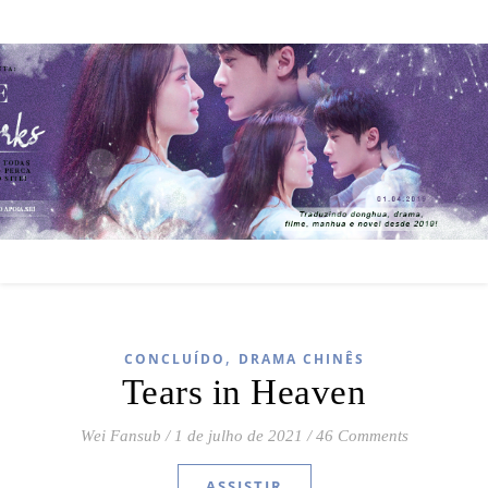
,
CONCLUÍDO
DRAMA CHINÊS
Tears in Heaven
Wei Fansub
/
1 de julho de 2021
/
46 Comments
ASSISTIR