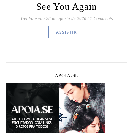
See You Again
Wei Fansub
/
28 de agosto de 2020
/
7 Comments
ASSISTIR
APOIA.SE