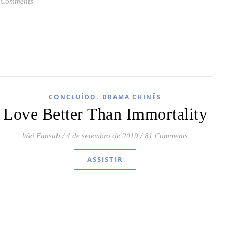
 Comments
,
CONCLUÍDO
DRAMA CHINÊS
Love Better Than Immortality
Wei Fansub
/
4 de setembro de 2019
/
81 Comments
ASSISTIR