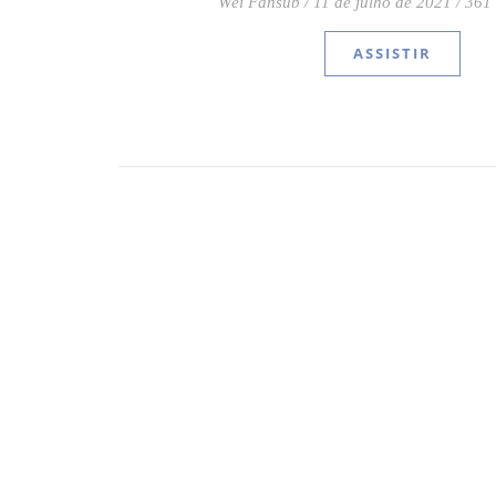
Wei Fansub
/
11 de julho de 2021
/
361
ASSISTIR