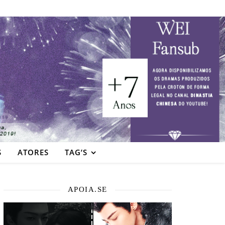
S
ATORES
TAG’S
APOIA.SE