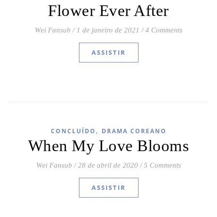
Flower Ever After
Wei Fansub
/
1 de janeiro de 2021
/
4 Comments
ASSISTIR
,
CONCLUÍDO
DRAMA COREANO
When My Love Blooms
Wei Fansub
/
28 de abril de 2020
/
5 Comments
ASSISTIR