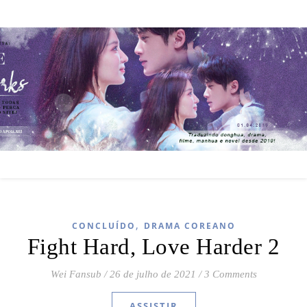
,
CONCLUÍDO
DRAMA COREANO
Fight Hard, Love Harder 2
Wei Fansub
/
26 de julho de 2021
/
3 Comments
ASSISTIR