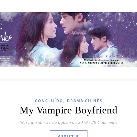
,
CONCLUÍDO
DRAMA CHINÊS
My Vampire Boyfriend
Wei Fansub
/
21 de agosto de 2019
/
29 Comments
ASSISTIR