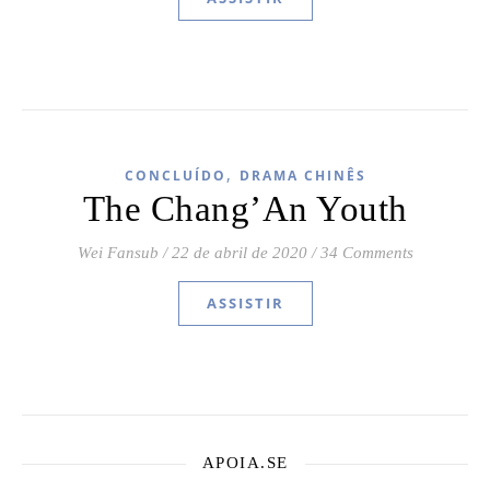
,
CONCLUÍDO
DRAMA CHINÊS
The Chang’An Youth
Wei Fansub
/
22 de abril de 2020
/
34 Comments
ASSISTIR
APOIA.SE