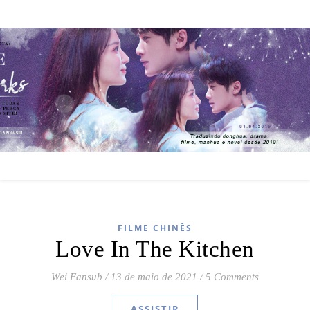
FILME CHINÊS
Love In The Kitchen
Wei Fansub
/
13 de maio de 2021
/
5 Comments
ASSISTIR